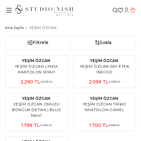
Favorileri
Hesabı
Sepe
Ana Sayfa
YEŞİM ÖZCAN
Filtrele
Sırala
%
50
İndirim
%
50
İndirim
YEŞİM ÖZCAN
YEŞİM ÖZCAN
YEŞIM ÖZCAN LINDA
YEŞIM ÖZCAN SAY ETEK
PANTOLON SİYAH
İNDİGO
2.290
TL
2.099
TL
4.579
TL
4.199
TL
2
%
60
İndirim
%
50
İndirim
YEŞİM ÖZCAN
YEŞİM ÖZCAN
YEŞIM ÖZCAN OMUZU
YEŞIM ÖZCAN TRIKO
BONCUK DETAYLI BLUZ
PANTOLON CAMEL
MAVİ
1.799
TL
1.700
TL
4.490
TL
3.399
TL
2
%
50
İndirim