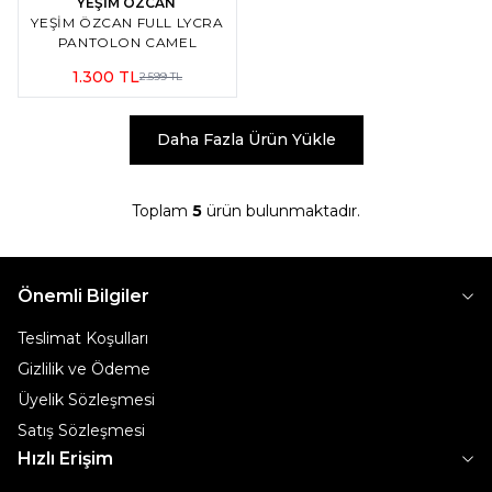
YEŞİM ÖZCAN
YEŞIM ÖZCAN FULL LYCRA
PANTOLON CAMEL
1.300
TL
2.599
TL
Daha Fazla Ürün Yükle
Toplam
5
ürün bulunmaktadır.
Önemli Bilgiler
Teslimat Koşulları
Gizlilik ve Ödeme
Üyelik Sözleşmesi
Satış Sözleşmesi
Hızlı Erişim