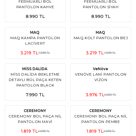
FERMUARLI BOL
FERMUARLI BOL
PANTOLON KAHVE
PANTOLON SİYAH
8.990
TL
8.990
TL
%
30
İndirim
%
30
İndirim
MAQ
MAQ
MAQ KAMPA PANTOLON
MAQ KOLT PANTOLON BEJ
LACİVERT
3.219
TL
3.219
TL
4.599
TL
4.599
TL
5
%
30
İndirim
MİSS DALİDA
VeNöve
MISS DALIDA BEKLETME
VENÖVE LANI PANTOLON
DETAYLI BOL PAÇA KETEN
VİZON
PANTOLON BLACK
7.990
TL
3.976
TL
5.680
TL
4
4
%
30
İndirim
%
30
İndirim
CEREMONY
CEREMONY
CEREMONY BOL PAÇA NIL
CEREMONY BOL PAÇA NIL
PANTOLON MAVİ
PANTOLON PEMBE
1.819
TL
1.819
TL
2.599
TL
2.599
TL