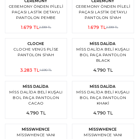
CEREMONY
CEREMONY
CEREMONY ÖNDEN PILELI
CEREMONY ÖNDEN PILELI
PAÇASI LASTIK DETAYLI
PAÇASI LASTIK DETAYLI
PANTOLON PEMBE
PANTOLON SİYAH
1.679
TL
1.679
TL
2.399
TL
2.399
TL
2
3
%
30
İndirim
CLOCHE
MİSS DALİDA
CLOCHE VENÜS PLISE
MISS DALIDA BELI KUŞALI
PANTOLON SİYAH
BOL PAÇA PANTOLON
BLACK
3.283
TL
4.790
TL
4.690
TL
3
3
MİSS DALİDA
MİSS DALİDA
MISS DALIDA BELI KUŞALI
MISS DALIDA BELI KUŞALI
BOL PAÇA PANTOLON
BOL PAÇA PANTOLON
CACAO
KHAKİ
4.790
TL
4.790
TL
2
2
MİSSWHENCE
MİSSWHENCE
MISSWHENCE YANI
MISSWHENCE YANI