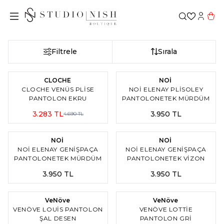
Favorileri
Hesabı
Sepe
Filtrele
Sırala
2
%
30
İndirim
CLOCHE
NOİ
CLOCHE VENÜS PLISE
NOI ELENAY PLISOLEY
PANTOLON EKRU
PANTOLONETEK MÜRDÜM
3.283
TL
3.950
TL
4.690
TL
2
2
NOİ
NOİ
NOI ELENAY GENIŞPAÇA
NOI ELENAY GENIŞPAÇA
PANTOLONETEK MÜRDÜM
PANTOLONETEK VİZON
3.950
TL
3.950
TL
3
Yeni
%
30
İndirim
%
30
İndirim
VeNöve
VeNöve
VENÖVE LOUIS PANTOLON
VENÖVE LOTTIE
ŞAL DESEN
PANTOLON GRİ