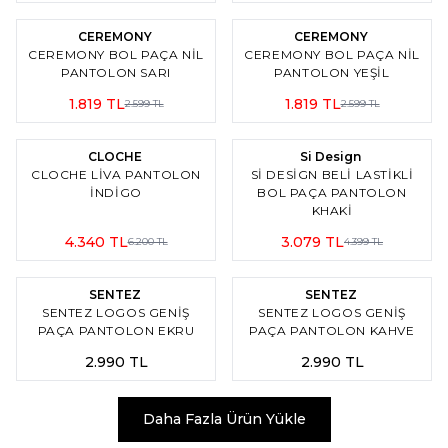
4
4
%
30
İndirim
%
30
İndirim
CEREMONY
CEREMONY
CEREMONY BOL PAÇA NIL
CEREMONY BOL PAÇA NIL
PANTOLON SARI
PANTOLON YEŞİL
1.819
TL
1.819
TL
2.599
TL
2.599
TL
2
%
30
İndirim
%
30
İndirim
CLOCHE
Si Design
CLOCHE LIVA PANTOLON
SI DESIGN BELI LASTIKLI
İNDİGO
BOL PAÇA PANTOLON
KHAKİ
4.340
TL
3.079
TL
6.200
TL
4.399
TL
6
6
SENTEZ
SENTEZ
SENTEZ LOGOS GENIŞ
SENTEZ LOGOS GENIŞ
PAÇA PANTOLON EKRU
PAÇA PANTOLON KAHVE
2.990
TL
2.990
TL
Daha Fazla Ürün Yükle