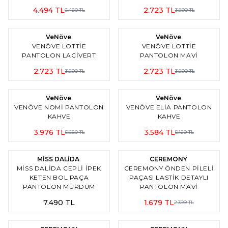
4.494
TL
2.723
TL
6.420
TL
3.890
TL
3
3
%
30
İndirim
Yeni
%
30
İndirim
VeNöve
VeNöve
VENÖVE LOTTIE
VENÖVE LOTTIE
PANTOLON LACİVERT
PANTOLON MAVİ
2.723
TL
2.723
TL
3.890
TL
3.890
TL
Yeni
%
30
İndirim
%
30
İndirim
VeNöve
VeNöve
VENÖVE NOMI PANTOLON
VENÖVE ELIA PANTOLON
KAHVE
KAHVE
3.976
TL
3.584
TL
5.680
TL
5.120
TL
5
3
%
30
İndirim
MİSS DALİDA
CEREMONY
MISS DALIDA CEPLI İPEK
CEREMONY ÖNDEN PILELI
KETEN BOL PAÇA
PAÇASI LASTIK DETAYLI
PANTOLON MÜRDÜM
PANTOLON MAVİ
7.490
TL
1.679
TL
2.399
TL
3
3
%
30
İndirim
%
30
İndirim