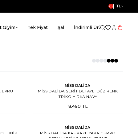
TL
t Giyim
Tek Fiyat
Şal
İndirimli Ürünler
MissWh
Favorilerim
Hesabım
Sepetim
2
2
MİSS DALİDA
A EKRU
MISS DALIDA ŞERIT DETAYLI DÜZ RENK
TRIKO HIRKA NAVY
8.490
TL
3
3
MİSS DALİDA
O TUNIK
MISS DALIDA KRUVAZE YAKA CUPRO