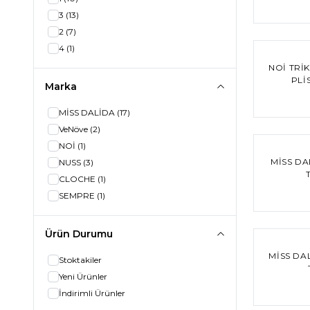
KHAKİ
(2)
3
(13)
İNDİGO
(1)
2
(7)
MİNK
(2)
%
50
İndirim
4
(1)
NOI TRI
PLI
Marka
MİSS DALİDA
(17)
VeNöve
(2)
%
20
İndiri
NOİ
(1)
MISS DA
NUSS
(3)
CLOCHE
(1)
SEMPRE
(1)
Ürün Durumu
%
20
İndiri
MISS DA
Stoktakiler
Yeni Ürünler
İndirimli Ürünler