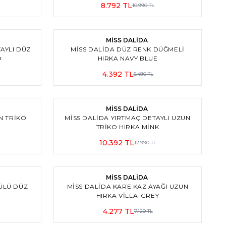
8.792
TL
10.990
TL
3
2
%
20
İndirim
MİSS DALİDA
AYLI DÜZ
MISS DALIDA DÜZ RENK DÜĞMELI
O
HIRKA NAVY BLUE
4.392
TL
5.490
TL
3
3
%
20
İndirim
MİSS DALİDA
N TRIKO
MISS DALIDA YIRTMAÇ DETAYLI UZUN
TRIKO HIRKA MİNK
10.392
TL
12.990
TL
3
%
40
İndirim
MİSS DALİDA
ÜLÜ DÜZ
MISS DALIDA KARE KAZ AYAĞI UZUN
HIRKA VILLA-GREY
4.277
TL
7.129
TL