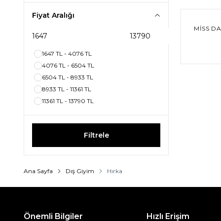
%
40
İndiri
Fiyat Aralığı
MISS D
1647 TL - 4076 TL
4076 TL - 6504 TL
6504 TL - 8933 TL
8933 TL - 11361 TL
11361 TL - 13790 TL
Filtrele
Ana Sayfa
Dış Giyim
Hırka
Önemli Bilgiler
Hızlı Erişim