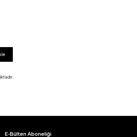
kle
tadır.
E-Bülten Aboneliği