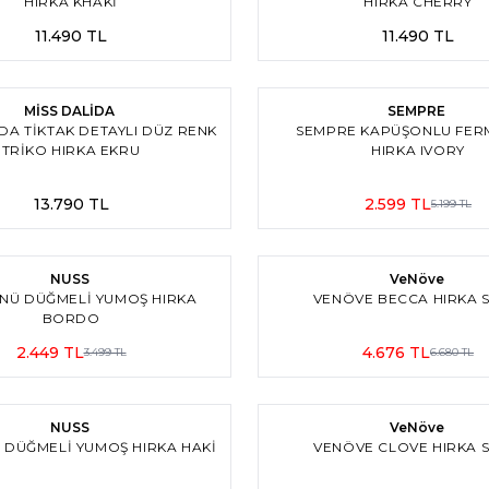
HIRKA KHAKİ
HIRKA CHERRY
11.490
TL
11.490
TL
2
%
50
İndirim
MİSS DALİDA
SEMPRE
DA TIKTAK DETAYLI DÜZ RENK
SEMPRE KAPÜŞONLU FER
TRIKO HIRKA EKRU
HIRKA IVORY
13.790
TL
2.599
TL
5.199
TL
4
m
%
30
İndirim
NUSS
VeNöve
NÜ DÜĞMELI YUMOŞ HIRKA
VENÖVE BECCA HIRKA S
BORDO
2.449
TL
4.676
TL
3.499
TL
6.680
TL
4
m
%
30
İndirim
NUSS
VeNöve
 DÜĞMELI YUMOŞ HIRKA HAKİ
VENÖVE CLOVE HIRKA S