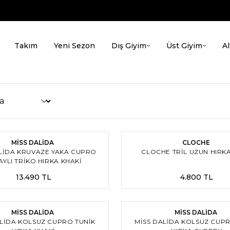
Takım
Yeni Sezon
Dış Giyim
Üst Giyim
Al
3
MİSS DALİDA
CLOCHE
LIDA KRUVAZE YAKA CUPRO
CLOCHE TRIL UZUN HIRK
AYLI TRIKO HIRKA KHAKİ
13.490
TL
4.800
TL
3
MİSS DALİDA
MİSS DALİDA
ALIDA KOLSUZ CUPRO TUNIK
MISS DALIDA KOLSUZ CUPR