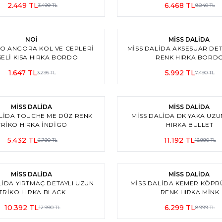
2.449
TL
6.468
TL
3.499
TL
9.240
TL
4
%
20
İndirim
NOİ
MİSS DALİDA
KO ANGORA KOL VE CEPLERI
MISS DALIDA AKSESUAR DET
SELI KISA HIRKA BORDO
RENK HIRKA BORD
1.647
TL
5.992
TL
3.295
TL
7.490
TL
3
m
%
20
İndirim
MİSS DALİDA
MİSS DALİDA
LIDA TOUCHE ME DÜZ RENK
MISS DALIDA DK YAKA UZU
TRIKO HIRKA İNDİGO
HIRKA BULLET
5.432
TL
11.192
TL
6.790
TL
13.990
TL
3
m
%
30
İndirim
MİSS DALİDA
MİSS DALİDA
LIDA YIRTMAÇ DETAYLI UZUN
MISS DALIDA KEMER KÖPR
TRIKO HIRKA BLACK
RENK HIRKA MİNK
10.392
TL
6.299
TL
12.990
TL
8.999
TL
2