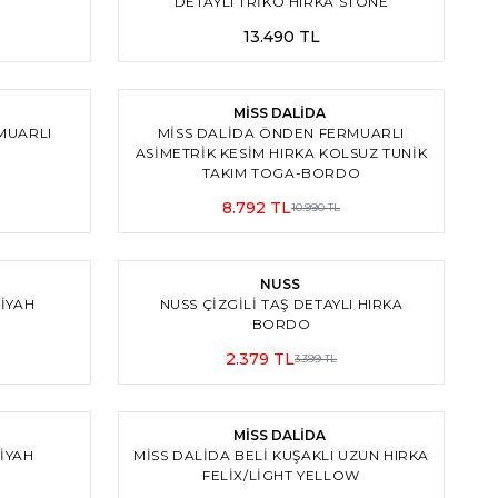
DETAYLI TRIKO HIRKA STONE
13.490
TL
3
%
20
İndirim
MİSS DALİDA
MUARLI
MISS DALIDA ÖNDEN FERMUARLI
ASIMETRIK KESIM HIRKA KOLSUZ TUNIK
TAKIM TOGA-BORDO
8.792
TL
10.990
TL
2
2
%
30
İndirim
NUSS
İYAH
NUSS ÇIZGILI TAŞ DETAYLI HIRKA
BORDO
2.379
TL
3.399
TL
3
%
20
İndirim
MİSS DALİDA
İYAH
MISS DALIDA BELI KUŞAKLI UZUN HIRKA
FELIX/LIGHT YELLOW