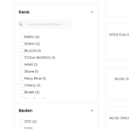
Renk
MISS DALI
EKRU
(2)
SİYAH
(2)
BLACK
(1)
TOGA-BORDO
(1)
HAKİ
(1)
%
30
İndiri
Stone
(1)
Navy Blue
(1)
NUSS Ö
Cherry
(1)
Bullet
(2)
Villa-Grey
(1)
Felix/Light Yellow
(1)
%
30
İndiri
Beden
IVORY
(1)
NUSS ÖNÜ
Navy
(1)
STD
(2)
BORDO
(4)
1
(10)