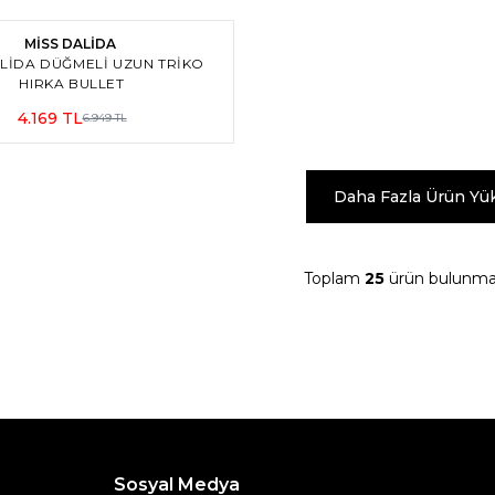
m
MİSS DALİDA
ALIDA DÜĞMELI UZUN TRIKO
HIRKA BULLET
4.169
TL
6.949
TL
Daha Fazla Ürün Yü
Toplam
25
ürün bulunmak
Sosyal Medya