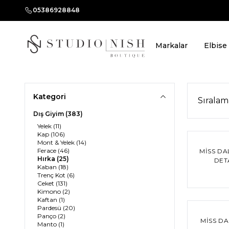
05386928848
Markalar
Elbise
Kategori
Dış Giyim
(383)
Yelek
(11)
Kap
(106)
Mont & Yelek
(14)
Ferace
(46)
MISS DA
Hırka
(25)
DET
Kaban
(18)
Trenç Kot
(6)
Ceket
(131)
Kimono
(2)
Kaftan
(1)
Pardesü
(20)
Panço
(2)
MISS D
Manto
(1)