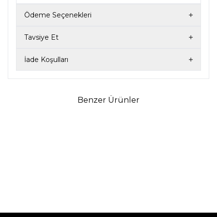
Ödeme Seçenekleri
Tavsiye Et
İade Koşulları
Benzer Ürünler
4
4
MİSSWHENCE
MİSSWHENCE
MISSWHENCE KABARTMA
MISSWHENCE KABARTMA
BAKLAVA DILIMLI İPEK
BAKLAVA DILIMLI İPEK
ETEKLI TAKIM İNDİGO
ETEKLI TAKIM BORDO
22.900
TL
22.900
TL