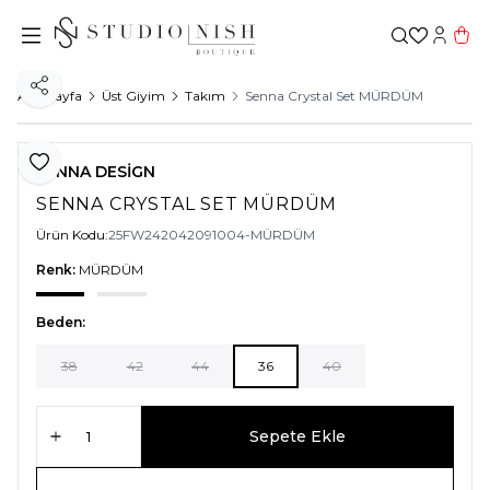
Favorileri
Hesabı
Sepe
Paylaş
Ana Sayfa
Üst Giyim
Takım
Senna Crystal Set MÜRDÜM
Favoriye Ekle
SENNA DESİGN
SENNA CRYSTAL SET MÜRDÜM
Ürün Kodu:
25FW242042091004-MÜRDÜM
Renk:
MÜRDÜM
Beden:
38
42
44
36
40
Sepete Ekle