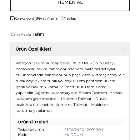
HEMEN AL
Koleksiyon
Fiyat Alarmı
Paylaş
Daha Fazla
Takım
Ürün Özellikleri
Kategori : takım Kumaş İçeriği : %100 PES Ürün Detayı :
pantolonlu takım pantolonunda ve tunikte taş detayları
bulunmaktadır pantolonunun paça kısmı yırtmaç detaylıdır
tunik boy: 82 cm tunik kol boy: 60 cm pantolon 110 cm
İçerik ve Bakım Yıkama Talimatı : Kuru temizleme
yapılabilir. Ağartıcı kullanmayınız. Bakım Talimatı : Hassas
kullanım gerekmektedir. Ütüleme Talimatı : Düşük
sıcaklıkta ütülenebilir. Kurutma Talimatı : Makinede
kurutma yapılamaz.
Ürün Filtreleri
Tedarikçi Ürün
25FW242042091004-
:
Kodu
MÜRDÜM