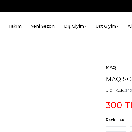
Takım
Yeni Sezon
Dış Giyim
Üst Giyim
Al
MAQ
MAQ SO
Ürün Kodu:
24S
300
T
Renk:
SAKS