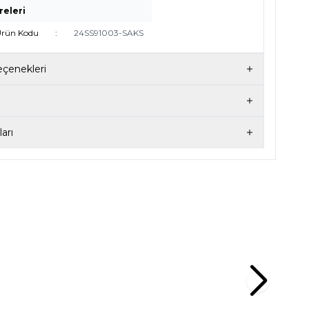
releri
 Ürün Kodu
:
24SS91003-SAKS
çenekleri
arı
12
 H&F
LEYNA BY H&F
 TÜRK KAHVESI
LEYNA DELICATE ŞAL TAŞ
L
5.950
TL