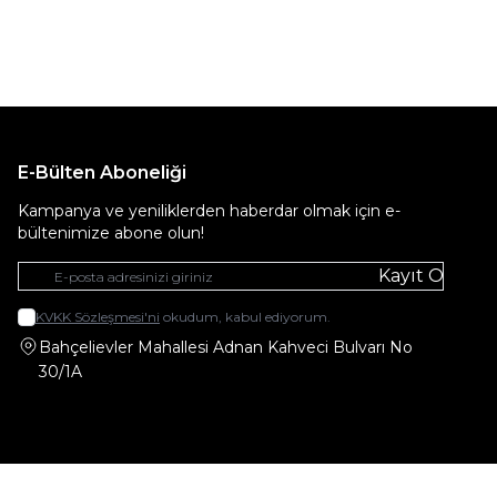
E-Bülten Aboneliği
Kampanya ve yeniliklerden haberdar olmak için e-
bültenimize abone olun!
Kayıt Ol
KVKK Sözleşmesi'ni
okudum, kabul ediyorum.
Bahçelievler Mahallesi Adnan Kahveci Bulvarı No
30/1A