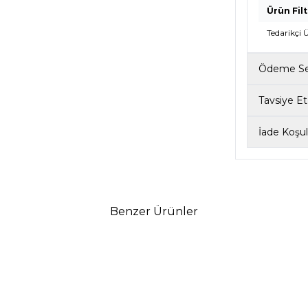
Ürün Filt
Tedarikçi
Ödeme Se
Tavsiye Et
İade Koşull
Benzer Ürünler
12
LEYNA BY H&F
LEYNA BY
EYNA DELICATE ŞAL BUZ GRI
LEYNA DELICATE ŞAL
5.950
TL
5.950
T