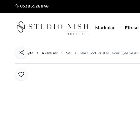
05386928848
Markalar
Elbise
Ana Sayfa
Aksesuar
Şal
MaQ Soft Kristal Jakarlı Şal SAKS
Paylaş
Favoriye Ekle