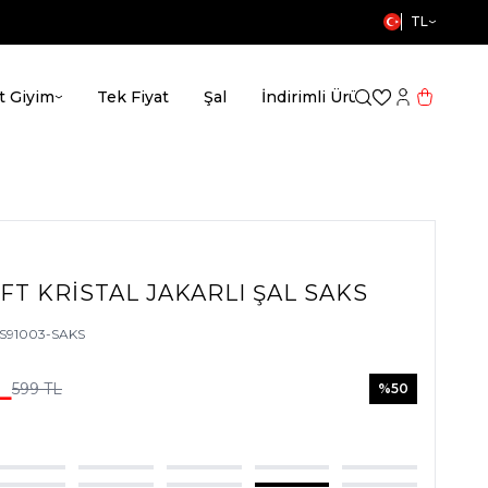
TL
t Giyim
Tek Fiyat
Şal
İndirimli Ürünler
MissWh
Favorilerim
Hesabım
Sepetim
FT KRISTAL JAKARLI ŞAL SAKS
S91003-SAKS
L
599
TL
%
50