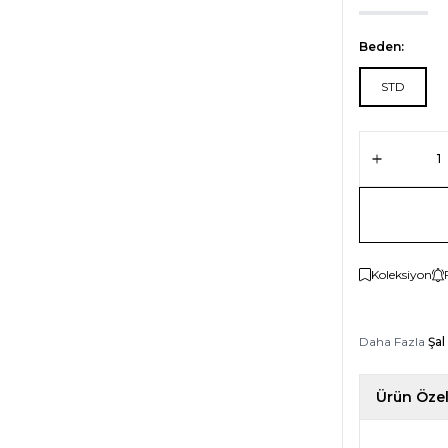
Beden:
STD
Koleksiyon
Daha Fazla
Şal
Ürün Özell