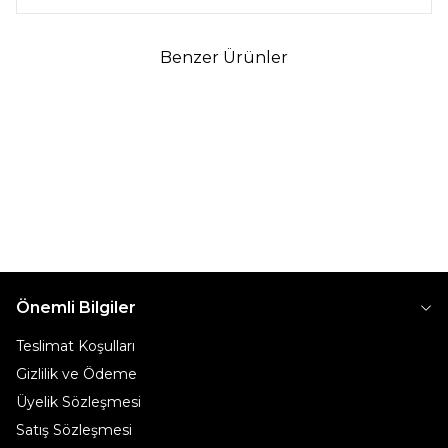
Benzer Ürünler
2
6
%
30
İndirim
%
30
İndirim
MİSS DALİDA
CEREMONY
MISS DALIDA BASIC KOLSUZ
CEREMONY MEMORY
TRIKO TUNIK EKRU
CUPRA KOLSUZ KISA İÇLIK
KIZIL KAHVE
2.449
TL
1.259
TL
3.499
TL
1.799
TL
Önemli Bilgiler
Teslimat Koşulları
Gizlilik ve Ödeme
Üyelik Sözleşmesi
Satış Sözleşmesi