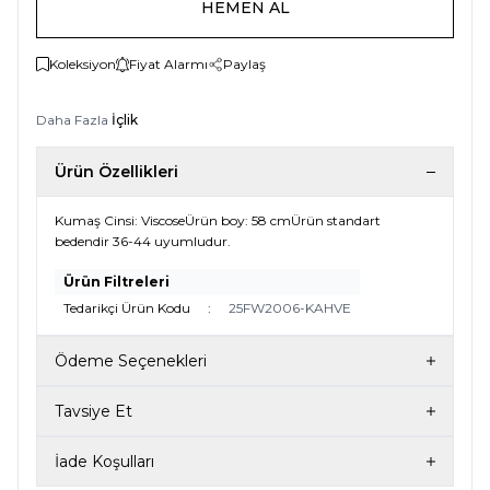
HEMEN AL
Koleksiyon
Fiyat Alarmı
Paylaş
Daha Fazla
İçlik
Ürün Özellikleri
Kumaş Cinsi: ViscoseÜrün boy: 58 cmÜrün standart
bedendir 36-44 uyumludur.
Ürün Filtreleri
Tedarikçi Ürün Kodu
:
25FW2006-KAHVE
Ödeme Seçenekleri
Tavsiye Et
İade Koşulları