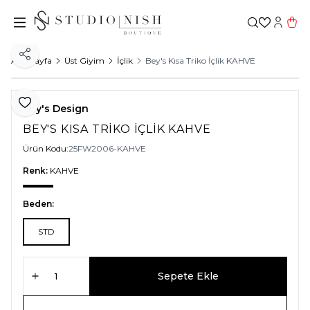
Favorileri
Hesabı
Sepe
Paylaş
Ana Sayfa
Üst Giyim
İçlik
Bey's Kısa Triko İçlik KAHVE
Favoriye Ekle
Bey's Design
BEY'S KISA TRIKO İÇLIK KAHVE
Ürün Kodu:
25FW2006-KAHVE
Renk:
KAHVE
Beden:
STD
Sepete Ekle