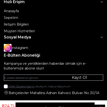
Hızlı Erişim
Anasayfa
Sepetim
İletişim Bilgileri
Müşteri Hizmetleri
Sosyal Medya
instagram
E-Bülten Aboneliği
Kampanya ve yeniliklerden haberdar olmak için e-
bültenimize abone olun!
Kayıt Ol
KVKK Sözleşmesi'ni
okudum, kabul ediyorum.
Bahçelievler Mahallesi Adnan Kahveci Bulvarı No 30/1A
824
TL